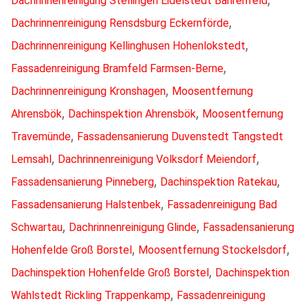
Dachrinnenreinigung Stellingen Eidelstedt Bahrenfeld
,
Dachrinnenreinigung Rensdsburg Eckernförde
,
Dachrinnenreinigung Kellinghusen Hohenlokstedt
,
Fassadenreinigung Bramfeld Farmsen-Berne
,
Dachrinnenreinigung Kronshagen
Moosentfernung
,
,
Ahrensbök
Dachinspektion Ahrensbök
Moosentfernung
,
Travemünde
Fassadensanierung Duvenstedt Tangstedt
,
,
Lemsahl
Dachrinnenreinigung Volksdorf Meiendorf
,
,
Fassadensanierung Pinneberg
Dachinspektion Ratekau
,
Fassadensanierung Halstenbek
Fassadenreinigung Bad
,
,
Schwartau
Dachrinnenreinigung Glinde
Fassadensanierung
,
,
Hohenfelde Groß Borstel
Moosentfernung Stockelsdorf
,
Dachinspektion Hohenfelde Groß Borstel
Dachinspektion
,
Wahlstedt Rickling Trappenkamp
Fassadenreinigung