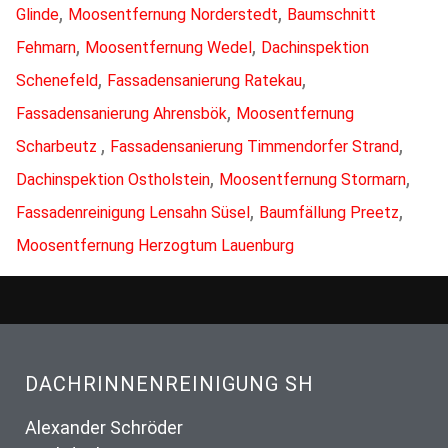
,
,
Glinde
Moosentfernung Norderstedt
Baumschnitt
,
,
Fehmarn
Moosentfernung Wedel
Dachinspektion
,
,
Schenefeld
Fassadensanierung Ratekau
,
Fassadensanierung Ahrensbök
Moosentfernung
,
,
Scharbeutz
Fassadensanierung Timmendorfer Strand
,
,
Dachinspektion Ostholstein
Moosentfernung Stormarn
,
,
Fassadenreinigung Lensahn Süsel
Baumfällung Preetz
Moosentfernung Herzogtum Lauenburg
DACHRINNENREINIGUNG SH
Alexander Schröder