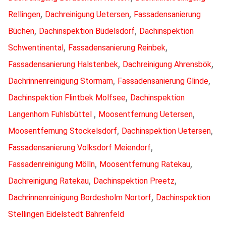
,
,
Rellingen
Dachreinigung Uetersen
Fassadensanierung
,
,
Büchen
Dachinspektion Büdelsdorf
Dachinspektion
,
,
Schwentinental
Fassadensanierung Reinbek
,
,
Fassadensanierung Halstenbek
Dachreinigung Ahrensbök
,
,
Dachrinnenreinigung Stormarn
Fassadensanierung Glinde
,
Dachinspektion Flintbek Molfsee
Dachinspektion
,
,
Langenhorn Fuhlsbüttel
Moosentfernung Uetersen
,
,
Moosentfernung Stockelsdorf
Dachinspektion Uetersen
,
Fassadensanierung Volksdorf Meiendorf
,
,
Fassadenreinigung Mölln
Moosentfernung Ratekau
,
,
Dachreinigung Ratekau
Dachinspektion Preetz
,
Dachrinnenreinigung Bordesholm Nortorf
Dachinspektion
Stellingen Eidelstedt Bahrenfeld