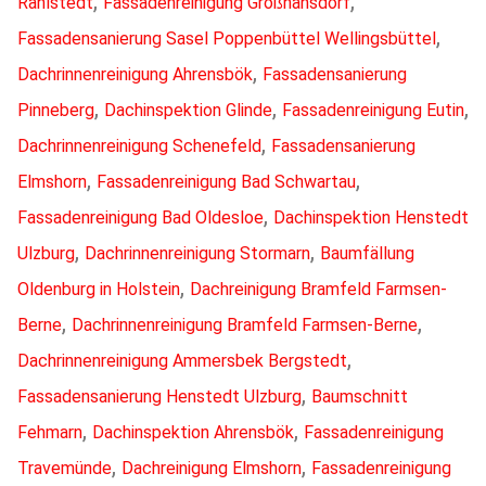
,
,
Rahlstedt
Fassadenreinigung Großhansdorf
,
Fassadensanierung Sasel Poppenbüttel Wellingsbüttel
,
Dachrinnenreinigung Ahrensbök
Fassadensanierung
,
,
,
Pinneberg
Dachinspektion Glinde
Fassadenreinigung Eutin
,
Dachrinnenreinigung Schenefeld
Fassadensanierung
,
,
Elmshorn
Fassadenreinigung Bad Schwartau
,
Fassadenreinigung Bad Oldesloe
Dachinspektion Henstedt
,
,
Ulzburg
Dachrinnenreinigung Stormarn
Baumfällung
,
Oldenburg in Holstein
Dachreinigung Bramfeld Farmsen-
,
,
Berne
Dachrinnenreinigung Bramfeld Farmsen-Berne
,
Dachrinnenreinigung Ammersbek Bergstedt
,
Fassadensanierung Henstedt Ulzburg
Baumschnitt
,
,
Fehmarn
Dachinspektion Ahrensbök
Fassadenreinigung
,
,
Travemünde
Dachreinigung Elmshorn
Fassadenreinigung