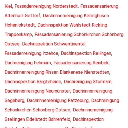
,
,
Kiel
Fassadenreinigung Norderstedt
Fassadensanierung
,
Altenholz Gettorf
Dachrinnenreinigung Kellinghusen
,
Hohenlokstedt
Dachinspektion Wahlstedt Rickling
,
Trappenkamp
Fassadensanierung Schönkirchen Schönberg
,
,
Ostsee
Dachinspektion Schwentinental
,
,
Fassadenreinigung Itzehoe
Dachinspektion Rellingen
,
,
Dachreinigung Fehmarn
Fassadensanierung Reinbek
,
Dachrinnenreinigung Rissen Blankenese Nienstedten
,
,
Dachinspektion Bargteheide
Dachreinigung Stormarn
,
Dachrinnenreinigung Neumünster
Dachrinnenreinigung
,
,
Segeberg
Dachrinnenreinigung Ratzeburg
Dachreinigung
,
Schönkirchen Schönberg Ostsee
Dachrinnenreinigung
,
Stellingen Eidelstedt Bahrenfeld
Dachinspektion