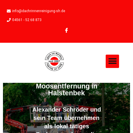
info@dachrinnenreinigung-sh.de
04561 - 52 68 873
Moosentfernung in
Halstenbek
Alexander Schröder und
sein Team übernehmen
als lokal tätiges