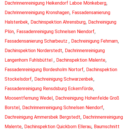
,
Dachrinnenreinigung Heikendorf Laboe Mönkeberg
,
Dachrinnenreinigung Kronshagen
Fassadensanierung
,
,
Halstenbek
Dachinspektion Ahrensburg
Dachreinigung
,
,
Plön
Fassadenreinigung Schnelsen Niendorf
,
,
Fassadensanierung Scharbeutz
Dachreinigung Fehmarn
,
Dachinspektion Norderstedt
Dachrinnenreinigung
,
,
Langenhorn Fuhlsbüttel
Dachinspektion Malente
,
Fassadenreinigung Bordesholm Nortorf
Dachinspektion
,
,
Stockelsdorf
Dachreinigung Schwarzenbek
,
Fassadenreinigung Rensdsburg Eckernförde
,
Moosentfernung Wedel
Dachreinigung Hohenfelde Groß
,
,
Borstel
Dachrinnenreinigung Schnelsen Niendorf
,
Dachreinigung Ammersbek Bergstedt
Dachrinnenreinigung
,
,
Malente
Dachinspektion Quickborn Ellerau
Baumschnitt