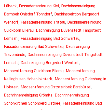
,
,
Lübeck
Fassadensanierung Kiel
Dachrinnenreinigung
,
Barmbek Ohlsdorf Tonndorf
Dachinspektion Bergedorf
,
,
Wentorf
Fassadenreinigung Trittau
Dachrinnenreinigung
,
Quickborn Ellerau
Dachreinigung Duvenstedt Tangstedt
,
,
Lemsahl
Fassadenreinigung Bad Schwartau
,
Fassadensanierung Bad Schwartau
Dachreinigung
,
Travemünde
Dachrinnenreinigung Duvenstedt Tangstedt
,
,
Lemsahl
Dachreinigung Bergedorf Wentorf
,
Moosentfernung Quickborn Ellerau
Moosentfernung
,
Kellinghusen Hohenlokstedt
Moosentfernung Oldenburg in
,
,
Holstein
Moosentfernung Oststeinbek Barsbüttel
,
Dachrinnenreinigung Grömitz
Dachrinnenreinigung
,
Schönkirchen Schönberg Ostsee
Fassadenreinigung Bad