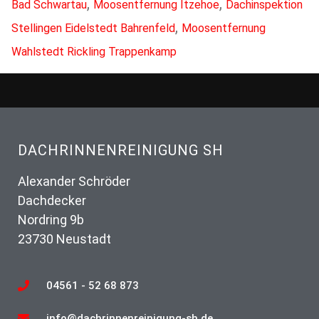
,
,
Bad Schwartau
Moosentfernung Itzehoe
Dachinspektion
,
Stellingen Eidelstedt Bahrenfeld
Moosentfernung
Wahlstedt Rickling Trappenkamp
DACHRINNENREINIGUNG SH
Alexander Schröder
Dachdecker
Nordring 9b
23730 Neustadt
04561 - 52 68 873
info@dachrinnenreinigung-sh.de