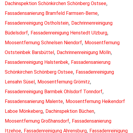
,
Dachinspektion Schönkirchen Schönberg Ostsee
,
Fassadensanierung Bramfeld Farmsen-Berne
,
Fassadenreinigung Ostholstein
Dachrinnenreinigung
,
,
Büdelsdorf
Fassadenreinigung Henstedt Ulzburg
,
Moosentfernung Schnelsen Niendorf
Moosentfernung
,
,
Oststeinbek Barsbüttel
Dachrinnenreinigung Mölln
,
Fassadenreinigung Halstenbek
Fassadensanierung
,
Schönkirchen Schönberg Ostsee
Fassadenreinigung
,
,
Lensahn Süsel
Moosentfernung Grömitz
,
Fassadenreinigung Barmbek Ohlsdorf Tonndorf
,
Fassadensanierung Malente
Moosentfernung Heikendorf
,
,
Laboe Mönkeberg
Dachinspektion Büchen
,
Moosentfernung Großhansdorf
Fassadensanierung
,
,
Itzehoe
Fassadenreinigung Ahrensburg
Fassadenreinigung