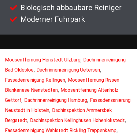
Biologisch abbaubare Reiniger
Moderner Fuhrpark
,
Moosentfernung Henstedt Ulzburg
Dachrinnenreinigung
,
,
Bad Oldesloe
Dachrinnenreinigung Uetersen
,
Fassadenreinigung Rellingen
Moosentfernung Rissen
,
Blankenese Nienstedten
Moosentfernung Altenholz
,
,
Gettorf
Dachrinnenreinigung Hamburg
Fassadensanierung
,
Neustadt in Holstein
Dachinspektion Ammersbek
,
,
Bergstedt
Dachinspektion Kellinghusen Hohenlokstedt
,
Fassadenreinigung Wahlstedt Rickling Trappenkamp