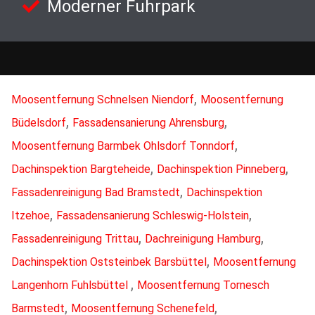
Moderner Fuhrpark
,
Moosentfernung Schnelsen Niendorf
Moosentfernung
,
,
Büdelsdorf
Fassadensanierung Ahrensburg
,
Moosentfernung Barmbek Ohlsdorf Tonndorf
,
,
Dachinspektion Bargteheide
Dachinspektion Pinneberg
,
Fassadenreinigung Bad Bramstedt
Dachinspektion
,
,
Itzehoe
Fassadensanierung Schleswig-Holstein
,
,
Fassadenreinigung Trittau
Dachreinigung Hamburg
,
Dachinspektion Oststeinbek Barsbüttel
Moosentfernung
,
Langenhorn Fuhlsbüttel
Moosentfernung Tornesch
,
,
Barmstedt
Moosentfernung Schenefeld