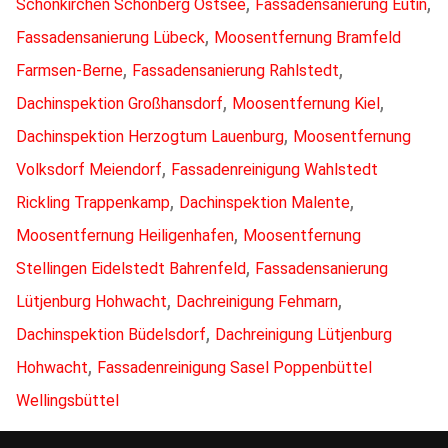
,
,
Schönkirchen Schönberg Ostsee
Fassadensanierung Eutin
,
Fassadensanierung Lübeck
Moosentfernung Bramfeld
,
,
Farmsen-Berne
Fassadensanierung Rahlstedt
,
,
Dachinspektion Großhansdorf
Moosentfernung Kiel
,
Dachinspektion Herzogtum Lauenburg
Moosentfernung
,
Volksdorf Meiendorf
Fassadenreinigung Wahlstedt
,
,
Rickling Trappenkamp
Dachinspektion Malente
,
Moosentfernung Heiligenhafen
Moosentfernung
,
Stellingen Eidelstedt Bahrenfeld
Fassadensanierung
,
,
Lütjenburg Hohwacht
Dachreinigung Fehmarn
,
Dachinspektion Büdelsdorf
Dachreinigung Lütjenburg
,
Hohwacht
Fassadenreinigung Sasel Poppenbüttel
Wellingsbüttel