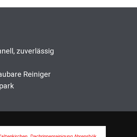
nell, zuverlässig
aubare Reiniger
park
,
,
Kaltenkirchen
Dachrinnenreinigung Ahrensbök