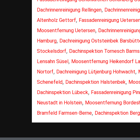
,
Dachrinnenreinigung Rellingen
Dachrinnenreini
,
Altenholz Gettorf
Fassadenreinigung Ueterse
,
Moosentfernung Uetersen
Dachrinnenreinigun
,
Hamburg
Dachreinigung Oststeinbek Barsbütt
,
Stockelsdorf
Dachinspektion Tornesch Barms
,
Lensahn Süsel
Moosentfernung Heikendorf L
,
,
Nortorf
Dachreinigung Lütjenburg Hohwacht
,
,
Schenefeld
Dachinspektion Halstenbek
Moos
,
Dachinspektion Lübeck
Fassadenreinigung Pi
,
Neustadt in Holstein
Moosentfernung Bordesh
,
Bramfeld Farmsen-Berne
Dachinspektion Ber