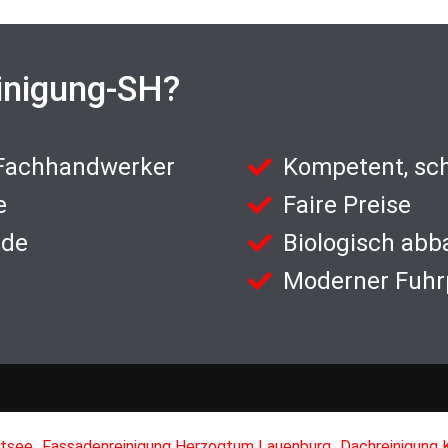
inigung-SH?
 Fachhandwerker
Kompetent, sch
e
Faire Preise
nde
Biologisch abb
Moderner Fuhr
,
,
stsee
Fassadenreinigung Herzogtum Lauenburg
Dachreinigung 