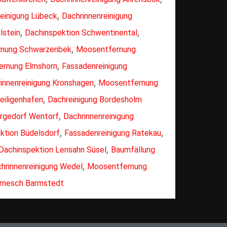
,
einigung Lübeck
Dachrinnenreinigung
,
,
lstein
Dachinspektion Schwentinental
,
nung Schwarzenbek
Moosentfernung
,
rnung Elmshorn
Fassadenreinigung
,
innenreinigung Kronshagen
Moosentfernung
,
iligenhafen
Dachreinigung Bordesholm
,
ergedorf Wentorf
Dachrinnenreinigung
,
,
ktion Büdelsdorf
Fassadenreinigung Ratekau
,
Dachinspektion Lensahn Süsel
Baumfällung
,
hrinnenreinigung Wedel
Moosentfernung
ornesch Barmstedt