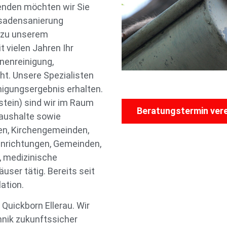
enden möchten wir Sie
ssadensanierung
e zu unserem
 vielen Jahren Ihr
nenreinigung,
t. Unsere Spezialisten
igungsergebnis erhalten.
stein) sind wir im Raum
Beratungstermin ver
aushalte sowie
n, Kirchengemeinden,
nrichtungen, Gemeinden,
, medizinische
ser tätig. Bereits seit
ation.
Quickborn Ellerau. Wir
chnik zukunftssicher