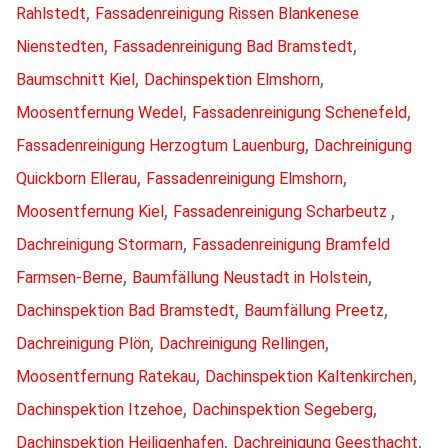
,
Rahlstedt
Fassadenreinigung Rissen Blankenese
,
,
Nienstedten
Fassadenreinigung Bad Bramstedt
,
,
Baumschnitt Kiel
Dachinspektion Elmshorn
,
,
Moosentfernung Wedel
Fassadenreinigung Schenefeld
,
Fassadenreinigung Herzogtum Lauenburg
Dachreinigung
,
,
Quickborn Ellerau
Fassadenreinigung Elmshorn
,
,
Moosentfernung Kiel
Fassadenreinigung Scharbeutz
,
Dachreinigung Stormarn
Fassadenreinigung Bramfeld
,
,
Farmsen-Berne
Baumfällung Neustadt in Holstein
,
,
Dachinspektion Bad Bramstedt
Baumfällung Preetz
,
,
Dachreinigung Plön
Dachreinigung Rellingen
,
,
Moosentfernung Ratekau
Dachinspektion Kaltenkirchen
,
,
Dachinspektion Itzehoe
Dachinspektion Segeberg
,
,
Dachinspektion Heiligenhafen
Dachreinigung Geesthacht