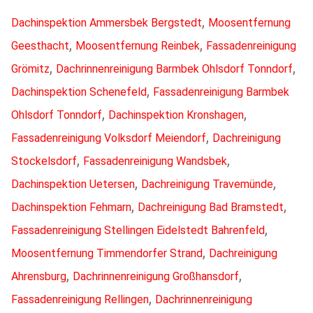
,
Dachinspektion Ammersbek Bergstedt
Moosentfernung
,
,
Geesthacht
Moosentfernung Reinbek
Fassadenreinigung
,
,
Grömitz
Dachrinnenreinigung Barmbek Ohlsdorf Tonndorf
,
Dachinspektion Schenefeld
Fassadenreinigung Barmbek
,
,
Ohlsdorf Tonndorf
Dachinspektion Kronshagen
,
Fassadenreinigung Volksdorf Meiendorf
Dachreinigung
,
,
Stockelsdorf
Fassadenreinigung Wandsbek
,
,
Dachinspektion Uetersen
Dachreinigung Travemünde
,
,
Dachinspektion Fehmarn
Dachreinigung Bad Bramstedt
,
Fassadenreinigung Stellingen Eidelstedt Bahrenfeld
,
Moosentfernung Timmendorfer Strand
Dachreinigung
,
,
Ahrensburg
Dachrinnenreinigung Großhansdorf
,
Fassadenreinigung Rellingen
Dachrinnenreinigung