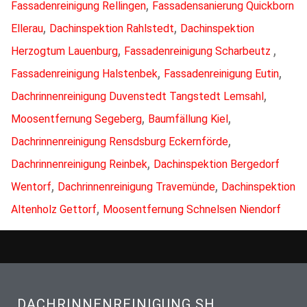
,
Fassadenreinigung Rellingen
Fassadensanierung Quickborn
,
,
Ellerau
Dachinspektion Rahlstedt
Dachinspektion
,
,
Herzogtum Lauenburg
Fassadenreinigung Scharbeutz
,
,
Fassadenreinigung Halstenbek
Fassadenreinigung Eutin
,
Dachrinnenreinigung Duvenstedt Tangstedt Lemsahl
,
,
Moosentfernung Segeberg
Baumfällung Kiel
,
Dachrinnenreinigung Rensdsburg Eckernförde
,
Dachrinnenreinigung Reinbek
Dachinspektion Bergedorf
,
,
Wentorf
Dachrinnenreinigung Travemünde
Dachinspektion
,
Altenholz Gettorf
Moosentfernung Schnelsen Niendorf
DACHRINNENREINIGUNG SH