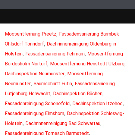
,
Moosentfernung Preetz
Fassadensanierung Barmbek
,
Ohlsdorf Tonndorf
Dachrinnenreinigung Oldenburg in
,
,
Holstein
Fassadensanierung Fehmarn
Moosentfernung
,
,
Bordesholm Nortorf
Moosentfernung Henstedt Ulzburg
,
Dachinspektion Neumünster
Moosentfernung
,
,
Neumünster
Baumschnitt Eutin
Fassadensanierung
,
,
Lütjenburg Hohwacht
Dachinspektion Büchen
,
,
Fassadenreinigung Schenefeld
Dachinspektion Itzehoe
,
Fassadenreinigung Elmshorn
Dachinspektion Schleswig-
,
,
Holstein
Dachrinnenreinigung Bad Schwartau
,
Fassadenreinigung Tornesch Barmstedt