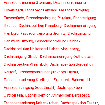
,
Fassadensanierung Stormarn
Dachrinnenreinigung
,
Duvenstedt Tangstedt Lemsahl
Fassadenreinigung
,
,
Travemünde
Fassadenreinigung Ratekau
Dachreinigung
,
,
Itzehoe
Dachinspektion Pinneberg
Dachrinnenreinigung
,
,
Hamburg
Fassadensanierung Grömitz
Dachreinigung
,
,
Henstedt Ulzburg
Fassadensanierung Reinbek
,
Dachinspektion Heikendorf Laboe Mönkeberg
,
,
Dachreinigung Glinde
Dachrinnenreinigung Ostholstein
,
Dachinspektion Ahrensbök
Dachinspektion Bordesholm
,
,
Nortorf
Fassadenreinigung Quickborn Ellerau
,
Fassadensanierung Stellingen Eidelstedt Bahrenfeld
,
Fassadenreinigung Geesthacht
Dachinspektion
,
,
Ostholstein
Dachinspektion Ammersbek Bergstedt
,
,
Fassadensanierung Kaltenkirchen
Dachinspektion Preetz