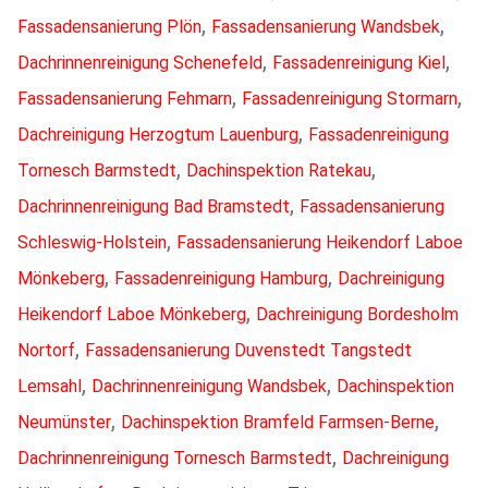
,
,
Fassadensanierung Plön
Fassadensanierung Wandsbek
,
,
Dachrinnenreinigung Schenefeld
Fassadenreinigung Kiel
,
,
Fassadensanierung Fehmarn
Fassadenreinigung Stormarn
,
Dachreinigung Herzogtum Lauenburg
Fassadenreinigung
,
,
Tornesch Barmstedt
Dachinspektion Ratekau
,
Dachrinnenreinigung Bad Bramstedt
Fassadensanierung
,
Schleswig-Holstein
Fassadensanierung Heikendorf Laboe
,
,
Mönkeberg
Fassadenreinigung Hamburg
Dachreinigung
,
Heikendorf Laboe Mönkeberg
Dachreinigung Bordesholm
,
Nortorf
Fassadensanierung Duvenstedt Tangstedt
,
,
Lemsahl
Dachrinnenreinigung Wandsbek
Dachinspektion
,
,
Neumünster
Dachinspektion Bramfeld Farmsen-Berne
,
Dachrinnenreinigung Tornesch Barmstedt
Dachreinigung