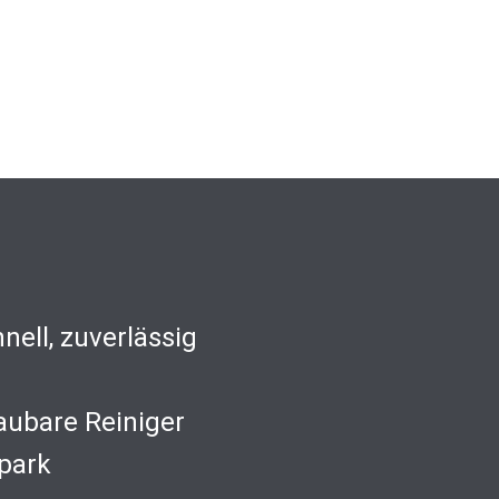
nell, zuverlässig
aubare Reiniger
park