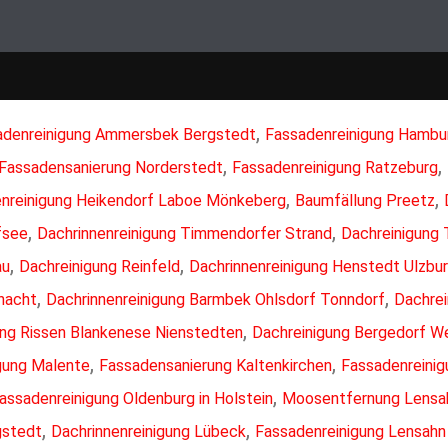
,
adenreinigung Ammersbek Bergstedt
Fassadenreinigung Hambu
,
,
Fassadensanierung Norderstedt
Fassadenreinigung Ratzeburg
,
,
enreinigung Heikendorf Laboe Mönkeberg
Baumfällung Preetz
,
,
fsee
Dachrinnenreinigung Timmendorfer Strand
Dachreinigung
,
,
au
Dachreinigung Reinfeld
Dachrinnenreinigung Henstedt Ulzbu
,
,
hacht
Dachrinnenreinigung Barmbek Ohlsdorf Tonndorf
Dachrei
,
ung Rissen Blankenese Nienstedten
Dachreinigung Bergedorf W
,
,
gung Malente
Fassadensanierung Kaltenkirchen
Fassadenreinig
,
assadenreinigung Oldenburg in Holstein
Moosentfernung Lensa
,
,
gstedt
Dachrinnenreinigung Lübeck
Fassadenreinigung Lensahn