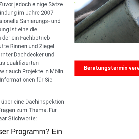
uvor jedoch einige Sätze
ündung im Jahre 2007
ssionelle Sanierungs- und
ng ist eine die
der ein Fachbetrieb
utte Rinnen und Ziegel
lernter Dachdecker und
s qualifizierten
Beratungstermin ver
r auch Projekte in Mölln.
Informationen für Sie
über eine Dachinspektion
 Fragen zum Thema. Für
aar Stichworte:
ser Programm? Ein