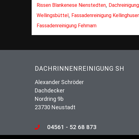
,
Rissen Blankenese Nienstedten
Dachreinigung
,
Wellingsbüttel
Fassadenreinigung Kellinghus
Fassadenreinigung Fehmarn
DACHRINNENREINIGUNG SH
Alexander Schröder
Dachdecker
Nordring 9b
23730 Neustadt
04561 - 52 68 873