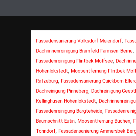
,
Fassadensanierung Volksdorf Meiendorf
Fass
,
Dachrinnenreinigung Bramfeld Farmsen-Berne
,
Fassadenreinigung Flintbek Molfsee
Dachrinn
,
Hohenlokstedt
Moosentfernung Flintbek Mol
,
Ratzeburg
Fassadensanierung Quickborn Eller
,
Dachreinigung Pinneberg
Dachreinigung Geest
,
Kellinghusen Hohenlokstedt
Dachrinnenreinig
,
Fassadenreinigung Bargteheide
Fassadenreini
,
,
Baumschnitt Eutin
Moosentfernung Büchen
F
,
Tonndorf
Fassadensanierung Ammersbek Ber