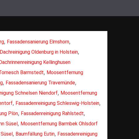
,
,
rg
Fassadensanierung Elmshorn
,
Dachreinigung Oldenburg in Holstein
Dachrinnenreinigung Kellinghusen
,
 Tornesch Barmstedt
Moosentfernung
,
,
rg
Fassadensanierung Travemünde
,
nigung Schnelsen Niendorf
Moosentfernung
,
,
entorf
Fassadenreinigung Schleswig-Holstein
,
,
ung Plön
Fassadenreinigung Rahlstedt
,
hn Süsel
Moosentfernung Barmbek Ohlsdorf
,
,
 Süsel
Baumfällung Eutin
Fassadenreinigung