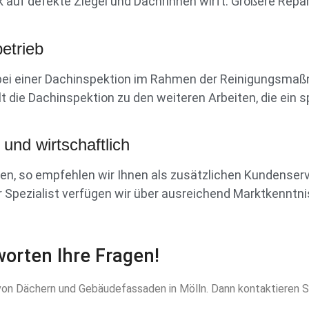
k auf defekte Ziegel und Dachrinnen wirft. Größere Repa
etrieb
ir bei einer Dachinspektion im Rahmen der Reinigungsmaß
die Dachinspektion zu den weiteren Arbeiten, die ein sp
 und wirtschaftlich
llen, so empfehlen wir Ihnen als zusätzlichen Kundens
r Spezialist verfügen wir über ausreichend Marktkenntn
orten Ihre Fragen!
von Dächern und Gebäudefassaden in Mölln. Dann kontaktieren Si