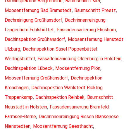
,
,
Dachinspektion Bargteheide
Baumschnitt Kiel
,
,
Moosentfernung Bad Bramstedt
Baumschnitt Preetz
,
Dachreinigung Großhansdorf
Dachrinnenreinigung
,
,
Langenhorn Fuhlsbüttel
Fassadensanierung Elmshorn
,
Dachinspektion Großhansdorf
Moosentfernung Henstedt
,
Ulzburg
Dachinspektion Sasel Poppenbüttel
,
,
Wellingsbüttel
Fassadensanierung Oldenburg in Holstein
,
,
Dachinspektion Lübeck
Moosentfernung Plön
,
Moosentfernung Großhansdorf
Dachinspektion
,
Kronshagen
Dachinspektion Wahlstedt Rickling
,
,
Trappenkamp
Dachinspektion Reinbek
Baumschnitt
,
Neustadt in Holstein
Fassadensanierung Bramfeld
,
Farmsen-Berne
Dachrinnenreinigung Rissen Blankenese
,
,
Nienstedten
Moosentfernung Geesthacht