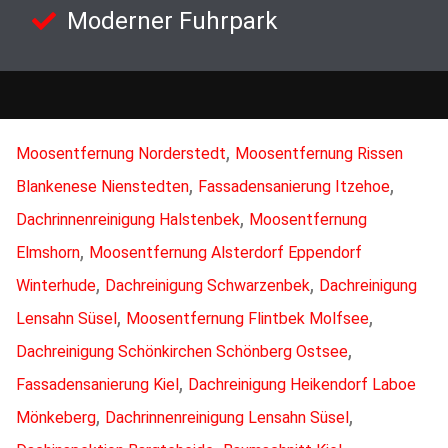
Moderner Fuhrpark
,
Moosentfernung Norderstedt
Moosentfernung Rissen
,
,
Blankenese Nienstedten
Fassadensanierung Itzehoe
,
Dachrinnenreinigung Halstenbek
Moosentfernung
,
Elmshorn
Moosentfernung Alsterdorf Eppendorf
,
,
Winterhude
Dachreinigung Schwarzenbek
Dachreinigung
,
,
Lensahn Süsel
Moosentfernung Flintbek Molfsee
,
Dachreinigung Schönkirchen Schönberg Ostsee
,
Fassadensanierung Kiel
Dachreinigung Heikendorf Laboe
,
,
Mönkeberg
Dachrinnenreinigung Lensahn Süsel