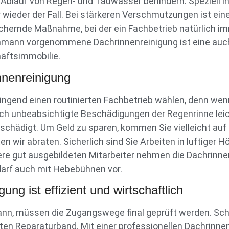
 Ablauf von Regen- und Tauwasser behindern. Speziell 
 wieder der Fall. Bei stärkeren Verschmutzungen ist e
ichernde Maßnahme, bei der ein Fachbetrieb natürlich i
chmann vorgenommene Dachrinnenreinigung ist eine auch
häftsimmobilie.
innenreinigung
wingend einen routinierten Fachbetrieb wählen, denn wen
ch unbeabsichtigte Beschädigungen der Regenrinne lei
chädigt. Um Geld zu sparen, kommen Sie vielleicht auf
 wir abraten. Sicherlich sind Sie Arbeiten in luftiger H
sere gut ausgebildeten Mitarbeiter nehmen die Dachrinne
arf auch mit Hebebühnen vor.
ung ist effizient und wirtschaftlich
ann, müssen die Zugangswege final geprüft werden. Sch
ten Reparaturband. Mit einer professionellen Dachrinn