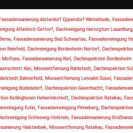
,
Fassadensanierung Alsterdorf Eppendorf Winterhude
Fassadenr
,
inigung Altenholz Gettorf
Dachreinigung Herzogtum Lauenburg
,
,
Berne
Fassadensanierung Bad Schwartau
Fassadenreinigung H
,
,
ion Reinfeld
Dachreinigung Bordesholm Nortorf
Dachinspektio
,
,
k Molfsee
Fassadensanierung Kiel
Dachinspektion Bordesholm 
,
,
aumschnitt Kiel
Moosentfernung Rahlstedt
Dachinspektion Sc
,
,
idelstedt Bahrenfeld
Moosentfernung Lensahn Süsel
Fassaden
,
,
einigung Büdelsdorf
Dachinspektion Geesthacht
Fassadensani
,
,
tion Kellinghusen Hohenlokstedt
Dachinspektion Ratekau
Fas
,
,
enreinigung Eutin
Fassadenreinigung Pinneberg
Dachinspektion
,
achreinigung Schleswig-Holstein
Fassadensanierung Großhans
,
,
nsanierung Halstenbek
Moosentfernung Ratekau
Fassadenrein