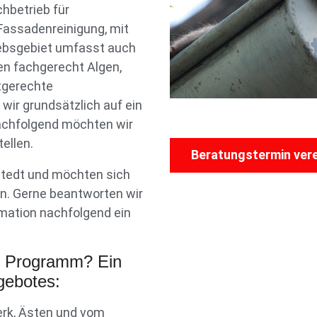
chbetrieb für
Fassadenreinigung, mit
riebsgebiet umfasst auch
en fachgerecht Algen,
tgerechte
wir grundsätzlich auf ein
achfolgend möchten wir
ellen.
Beratungstermin ver
tedt und möchten sich
en. Gerne beantworten wir
mation nachfolgend ein
r Programm? Ein
gebotes:
erk, Ästen und vom