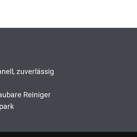
nell, zuverlässig
aubare Reiniger
park