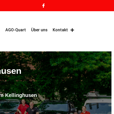
g
AGO-Quart
Über uns
Kontakt
husen
um Kellinghusen