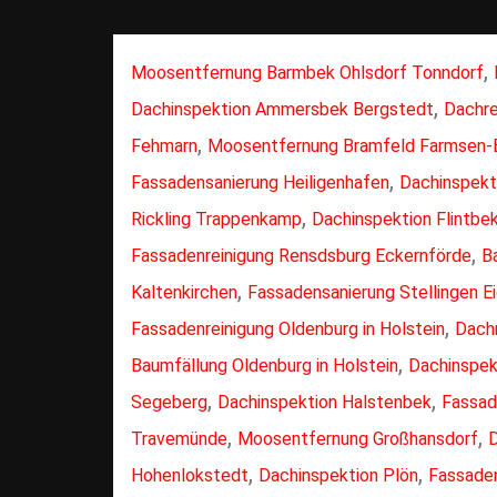
,
Moosentfernung Barmbek Ohlsdorf Tonndorf
,
Dachinspektion Ammersbek Bergstedt
Dachre
,
Fehmarn
Moosentfernung Bramfeld Farmsen-
,
Fassadensanierung Heiligenhafen
Dachinspekt
,
Rickling Trappenkamp
Dachinspektion Flintbe
,
Fassadenreinigung Rensdsburg Eckernförde
B
,
Kaltenkirchen
Fassadensanierung Stellingen E
,
Fassadenreinigung Oldenburg in Holstein
Dachr
,
Baumfällung Oldenburg in Holstein
Dachinspek
,
,
Segeberg
Dachinspektion Halstenbek
Fassad
,
,
Travemünde
Moosentfernung Großhansdorf
D
,
,
Hohenlokstedt
Dachinspektion Plön
Fassade