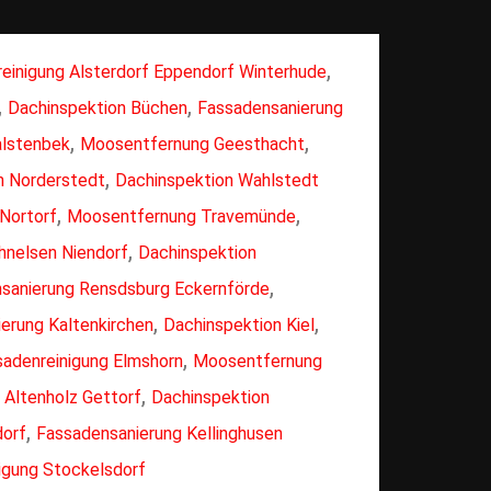
,
einigung Alsterdorf Eppendorf Winterhude
,
,
Dachinspektion Büchen
Fassadensanierung
,
,
alstenbek
Moosentfernung Geesthacht
,
n Norderstedt
Dachinspektion Wahlstedt
,
,
Nortorf
Moosentfernung Travemünde
,
hnelsen Niendorf
Dachinspektion
,
sanierung Rensdsburg Eckernförde
,
,
erung Kaltenkirchen
Dachinspektion Kiel
,
sadenreinigung Elmshorn
Moosentfernung
,
 Altenholz Gettorf
Dachinspektion
,
dorf
Fassadensanierung Kellinghusen
igung Stockelsdorf