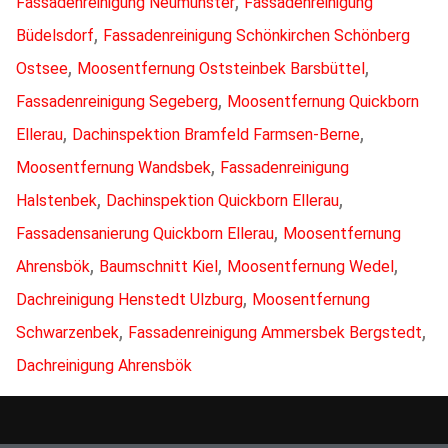
,
Fassadenreinigung Neumünster
Fassadenreinigung
,
Büdelsdorf
Fassadenreinigung Schönkirchen Schönberg
,
,
Ostsee
Moosentfernung Oststeinbek Barsbüttel
,
Fassadenreinigung Segeberg
Moosentfernung Quickborn
,
,
Ellerau
Dachinspektion Bramfeld Farmsen-Berne
,
Moosentfernung Wandsbek
Fassadenreinigung
,
,
Halstenbek
Dachinspektion Quickborn Ellerau
,
Fassadensanierung Quickborn Ellerau
Moosentfernung
,
,
,
Ahrensbök
Baumschnitt Kiel
Moosentfernung Wedel
,
Dachreinigung Henstedt Ulzburg
Moosentfernung
,
,
Schwarzenbek
Fassadenreinigung Ammersbek Bergstedt
Dachreinigung Ahrensbök