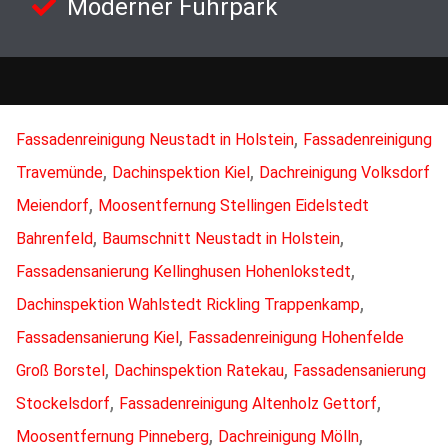
Moderner Fuhrpark
,
Fassadenreinigung Neustadt in Holstein
Fassadenreinigung
,
,
Travemünde
Dachinspektion Kiel
Dachreinigung Volksdorf
,
Meiendorf
Moosentfernung Stellingen Eidelstedt
,
,
Bahrenfeld
Baumschnitt Neustadt in Holstein
,
Fassadensanierung Kellinghusen Hohenlokstedt
,
Dachinspektion Wahlstedt Rickling Trappenkamp
,
Fassadensanierung Kiel
Fassadenreinigung Hohenfelde
,
,
Groß Borstel
Dachinspektion Ratekau
Fassadensanierung
,
,
Stockelsdorf
Fassadenreinigung Altenholz Gettorf
,
,
Moosentfernung Pinneberg
Dachreinigung Mölln