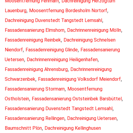
,
Moosentfernung Fehmarn
Dachreinigung Herzogtum
,
,
Lauenburg
Moosentfernung Bordesholm Nortorf
,
Dachreinigung Duvenstedt Tangstedt Lemsahl
,
,
Fassadensanierung Elmshorn
Dachrinnenreinigung Mölln
,
Fassadenreinigung Reinbek
Dachreinigung Schnelsen
,
,
Niendorf
Fassadenreinigung Glinde
Fassadensanierung
,
,
Uetersen
Dachrinnenreinigung Heiligenhafen
,
Fassadenreinigung Ahrensburg
Dachrinnenreinigung
,
,
Schwarzenbek
Fassadenreinigung Volksdorf Meiendorf
,
Fassadensanierung Stormarn
Moosentfernung
,
,
Ostholstein
Fassadensanierung Oststeinbek Barsbüttel
,
Fassadensanierung Duvenstedt Tangstedt Lemsahl
,
,
Fassadensanierung Rellingen
Dachreinigung Uetersen
,
Baumschnitt Plön
Dachreinigung Kellinghusen