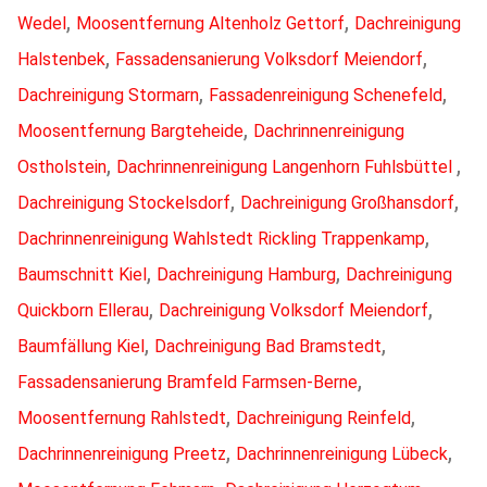
,
,
Wedel
Moosentfernung Altenholz Gettorf
Dachreinigung
,
,
Halstenbek
Fassadensanierung Volksdorf Meiendorf
,
,
Dachreinigung Stormarn
Fassadenreinigung Schenefeld
,
Moosentfernung Bargteheide
Dachrinnenreinigung
,
,
Ostholstein
Dachrinnenreinigung Langenhorn Fuhlsbüttel
,
,
Dachreinigung Stockelsdorf
Dachreinigung Großhansdorf
,
Dachrinnenreinigung Wahlstedt Rickling Trappenkamp
,
,
Baumschnitt Kiel
Dachreinigung Hamburg
Dachreinigung
,
,
Quickborn Ellerau
Dachreinigung Volksdorf Meiendorf
,
,
Baumfällung Kiel
Dachreinigung Bad Bramstedt
,
Fassadensanierung Bramfeld Farmsen-Berne
,
,
Moosentfernung Rahlstedt
Dachreinigung Reinfeld
,
,
Dachrinnenreinigung Preetz
Dachrinnenreinigung Lübeck