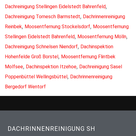
,
Dachreinigung Stellingen Eidelstedt Bahrenfeld
,
Dachreinigung Tornesch Barmstedt
Dachrinnenreinigung
,
,
Reinbek
Moosentfernung Stockelsdorf
Moosentfernung
,
,
Stellingen Eidelstedt Bahrenfeld
Moosentfernung Mölln
,
Dachreinigung Schnelsen Niendorf
Dachinspektion
,
Hohenfelde Groß Borstel
Moosentfernung Flintbek
,
,
Molfsee
Dachinspektion Itzehoe
Dachreinigung Sasel
,
Poppenbüttel Wellingsbüttel
Dachrinnenreinigung
Bergedorf Wentorf
DACHRINNENREINIGUNG SH