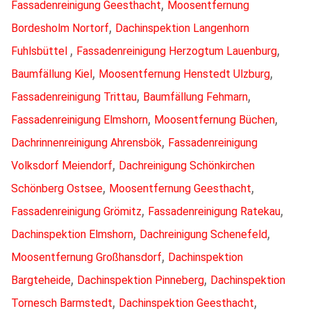
,
Fassadenreinigung Geesthacht
Moosentfernung
,
Bordesholm Nortorf
Dachinspektion Langenhorn
,
,
Fuhlsbüttel
Fassadenreinigung Herzogtum Lauenburg
,
,
Baumfällung Kiel
Moosentfernung Henstedt Ulzburg
,
,
Fassadenreinigung Trittau
Baumfällung Fehmarn
,
,
Fassadenreinigung Elmshorn
Moosentfernung Büchen
,
Dachrinnenreinigung Ahrensbök
Fassadenreinigung
,
Volksdorf Meiendorf
Dachreinigung Schönkirchen
,
,
Schönberg Ostsee
Moosentfernung Geesthacht
,
,
Fassadenreinigung Grömitz
Fassadenreinigung Ratekau
,
,
Dachinspektion Elmshorn
Dachreinigung Schenefeld
,
Moosentfernung Großhansdorf
Dachinspektion
,
,
Bargteheide
Dachinspektion Pinneberg
Dachinspektion
,
,
Tornesch Barmstedt
Dachinspektion Geesthacht