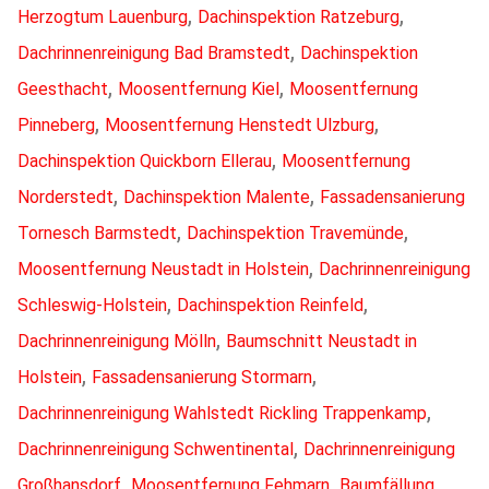
,
,
Herzogtum Lauenburg
Dachinspektion Ratzeburg
,
Dachrinnenreinigung Bad Bramstedt
Dachinspektion
,
,
Geesthacht
Moosentfernung Kiel
Moosentfernung
,
,
Pinneberg
Moosentfernung Henstedt Ulzburg
,
Dachinspektion Quickborn Ellerau
Moosentfernung
,
,
Norderstedt
Dachinspektion Malente
Fassadensanierung
,
,
Tornesch Barmstedt
Dachinspektion Travemünde
,
Moosentfernung Neustadt in Holstein
Dachrinnenreinigung
,
,
Schleswig-Holstein
Dachinspektion Reinfeld
,
Dachrinnenreinigung Mölln
Baumschnitt Neustadt in
,
,
Holstein
Fassadensanierung Stormarn
,
Dachrinnenreinigung Wahlstedt Rickling Trappenkamp
,
Dachrinnenreinigung Schwentinental
Dachrinnenreinigung
,
,
Großhansdorf
Moosentfernung Fehmarn
Baumfällung