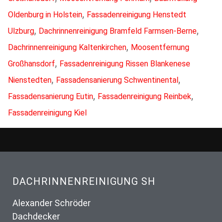
,
Oldenburg in Holstein
Fassadenreinigung Henstedt
,
,
Ulzburg
Dachrinnenreinigung Bramfeld Farmsen-Berne
,
Dachrinnenreinigung Kaltenkirchen
Moosentfernung
,
Großhansdorf
Fassadenreinigung Rissen Blankenese
,
,
Nienstedten
Fassadensanierung Schwentinental
,
,
Fassadensanierung Eutin
Fassadenreinigung Reinbek
Fassadenreinigung Kiel
DACHRINNENREINIGUNG SH
Alexander Schröder
Dachdecker