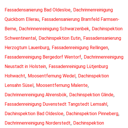
,
Fassadensanierung Bad Oldesloe
Dachrinnenreinigung
,
Quickborn Ellerau
Fassadensanierung Bramfeld Farmsen-
,
,
Berne
Dachrinnenreinigung Schwarzenbek
Dachinspektion
,
,
Schwentinental
Dachinspektion Eutin
Fassadensanierung
,
,
Herzogtum Lauenburg
Fassadenreinigung Rellingen
,
Fassadenreinigung Bergedorf Wentorf
Dachrinnenreinigung
,
Neustadt in Holstein
Fassadenreinigung Lütjenburg
,
,
Hohwacht
Moosentfernung Wedel
Dachinspektion
,
,
Lensahn Süsel
Moosentfernung Malente
,
,
Dachrinnenreinigung Ahrensbök
Dachinspektion Glinde
,
Fassadenreinigung Duvenstedt Tangstedt Lemsahl
,
,
Dachinspektion Bad Oldesloe
Dachinspektion Pinneberg
,
Dachrinnenreinigung Norderstedt
Dachinspektion