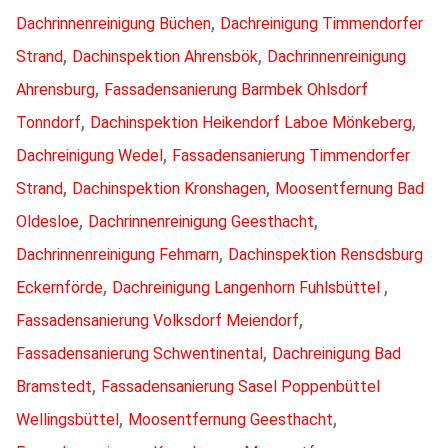
,
Dachrinnenreinigung Büchen
Dachreinigung Timmendorfer
,
,
Strand
Dachinspektion Ahrensbök
Dachrinnenreinigung
,
Ahrensburg
Fassadensanierung Barmbek Ohlsdorf
,
,
Tonndorf
Dachinspektion Heikendorf Laboe Mönkeberg
,
Dachreinigung Wedel
Fassadensanierung Timmendorfer
,
,
Strand
Dachinspektion Kronshagen
Moosentfernung Bad
,
,
Oldesloe
Dachrinnenreinigung Geesthacht
,
Dachrinnenreinigung Fehmarn
Dachinspektion Rensdsburg
,
,
Eckernförde
Dachreinigung Langenhorn Fuhlsbüttel
,
Fassadensanierung Volksdorf Meiendorf
,
Fassadensanierung Schwentinental
Dachreinigung Bad
,
Bramstedt
Fassadensanierung Sasel Poppenbüttel
,
,
Wellingsbüttel
Moosentfernung Geesthacht