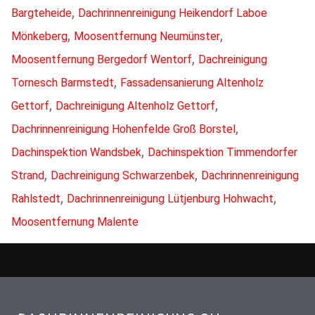
,
Bargteheide
Dachrinnenreinigung Heikendorf Laboe
,
,
Mönkeberg
Moosentfernung Neumünster
,
Moosentfernung Bergedorf Wentorf
Dachreinigung
,
Tornesch Barmstedt
Fassadensanierung Altenholz
,
,
Gettorf
Dachreinigung Altenholz Gettorf
,
Dachrinnenreinigung Hohenfelde Groß Borstel
,
Dachinspektion Wandsbek
Dachinspektion Timmendorfer
,
,
Strand
Dachreinigung Schwarzenbek
Dachrinnenreinigung
,
,
Rahlstedt
Dachrinnenreinigung Lütjenburg Hohwacht
Moosentfernung Malente