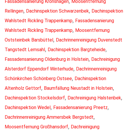
,
Fassadensanierung Kronshagen
Moosentfernung
,
,
Rellingen
Dachinspektion Schwarzenbek
Dachinspektion
,
Wahlstedt Rickling Trappenkamp
Fassadensanierung
,
Wahlstedt Rickling Trappenkamp
Moosentfernung
,
Oststeinbek Barsbüttel
Dachrinnenreinigung Duvenstedt
,
,
Tangstedt Lemsahl
Dachinspektion Bargteheide
,
Fassadensanierung Oldenburg in Holstein
Dachreinigung
,
Alsterdorf Eppendorf Winterhude
Dachrinnenreinigung
,
Schönkirchen Schönberg Ostsee
Dachinspektion
,
,
Altenholz Gettorf
Baumfällung Neustadt in Holstein
,
,
Dachinspektion Stockelsdorf
Dachreinigung Halstenbek
,
,
Dachinspektion Wedel
Fassadensanierung Preetz
,
Dachrinnenreinigung Ammersbek Bergstedt
,
Moosentfernung Großhansdorf
Dachreinigung